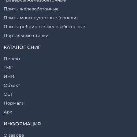
Плиты железобетонные
Плиты многопустотные (панели)
Плиты ребристые железобетонные
Портальные стенки
Прогоны железобетонные
КАТАЛОГ СНИП
Рабочие камеры и их элементы
Проект
Ригели железобетонные
ТМП
Сваи железобетонные
ИНВ
Стеновые блоки
Объект
Стойки железобетонные
ОСТ
Столбы железобетонные
Нормали
Закладные детали
Арх
Трубы железобетонные
ТР
ИНФОРМАЦИЯ
Утяжелители железобетонные
ВСП
Фермы железобетонные
О заводе