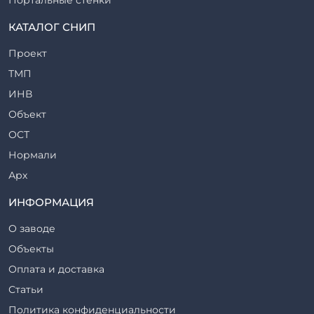
Прогоны железобетонные
КАТАЛОГ СНИП
Рабочие камеры и их элементы
Проект
Ригели железобетонные
ТМП
Сваи железобетонные
ИНВ
Стеновые блоки
Объект
Стойки железобетонные
ОСТ
Столбы железобетонные
Нормали
Закладные детали
Арх
Трубы железобетонные
ТР
ИНФОРМАЦИЯ
Утяжелители железобетонные
ВСП
Фермы железобетонные
О заводе
Серия
Фундаментные блоки
Объекты
ТП
Фундаменты железобетонные
Оплата и доставка
ТПР
Шахты лифтов железобетонные
Статьи
Шифр
Шпалы железобетонные
Политика конфиденциальности