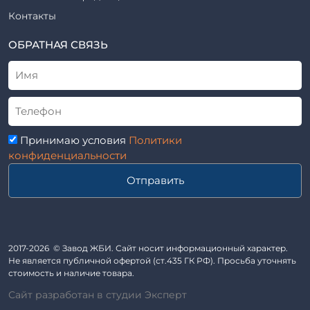
Рабочие чертежи
Элементы благоустройства
Контакты
ВСН
Элементы колодца
ТУ
ОБРАТНАЯ СВЯЗЬ
Трубы асбоцементные
Альбом
Приставки железобетонные (пасынки) Серия 3.407-57 и
ГОСТ
ГОСТ 14295-75
Лестничные марши
Автопавильоны
Принимаю условия
Политики
Анкера железобетонные
конфиденциальности
Балки железобетонные
Отправить
Блоки железобетонные
Диафрагмы жесткости железобетонные
Звенья железобетонные
Кабины санитарно-технические
2017-2026 © Завод ЖБИ. Сайт носит информационный характер.
Не является публичной офертой (ст.435 ГК РФ). Просьба уточнять
Капители колонн
стоимость и наличие товара.
Козырьки входов для общественных зданий
Сайт разработан в студии Эксперт
Колонны железобетонные