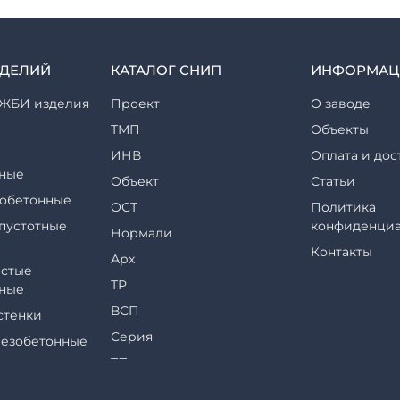
ЗДЕЛИЙ
КАТАЛОГ СНИП
ИНФОРМАЦ
ЖБИ изделия
Проект
О заводе
ТМП
Объекты
ИНВ
Оплата и дос
ные
Объект
Статьи
обетонные
ОСТ
Политика
пустотные
конфиденциа
Нормали
Контакты
Арх
стые
ТР
ные
ВСП
стенки
Серия
езобетонные
ТП
еры и их
ТПР