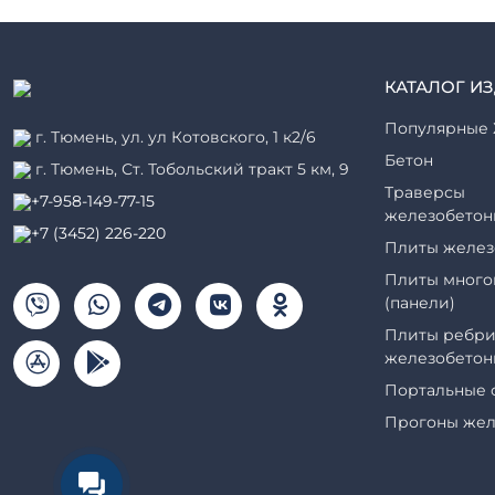
КАТАЛОГ И
Популярные 
г. Тюмень, ул. ул Котовского, 1 к2/6
Бетон
г. Тюмень, ​Ст. Тобольский тракт 5 км, 9
Траверсы
+7-958-149-77-15
железобетон
+7 (3452) 226-220
Плиты желез
Плиты много
(панели)
Плиты ребри
железобетон
Портальные 
Прогоны жел
Рабочие кам
элементы