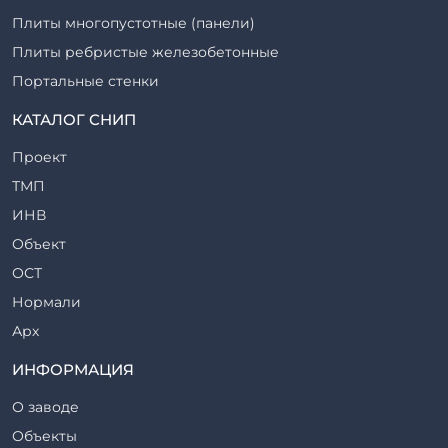
Плиты многопустотные (панели)
Плиты ребристые железобетонные
Портальные стенки
Прогоны железобетонные
КАТАЛОГ СНИП
Рабочие камеры и их элементы
Проект
Ригели железобетонные
ТМП
Сваи железобетонные
ИНВ
Стеновые блоки
Объект
Стойки железобетонные
ОСТ
Столбы железобетонные
Нормали
Закладные детали
Арх
Трубы железобетонные
ТР
ИНФОРМАЦИЯ
Утяжелители железобетонные
ВСП
Фермы железобетонные
О заводе
Серия
Фундаментные блоки
Объекты
ТП