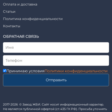
Фундаменты железобетонные
Оплата и доставка
ТПР
Шахты лифтов железобетонные
Статьи
Шифр
Шпалы железобетонные
Политика конфиденциальности
Рабочие чертежи
Элементы благоустройства
Контакты
ВСН
Элементы колодца
ТУ
ОБРАТНАЯ СВЯЗЬ
Трубы асбоцементные
Альбом
Приставки железобетонные (пасынки) Серия 3.407-57 и
ГОСТ
ГОСТ 14295-75
Лестничные марши
Автопавильоны
Принимаю условия
Политики конфиденциальности
Анкера железобетонные
Отправить
Балки железобетонные
Блоки железобетонные
Диафрагмы жесткости железобетонные
Звенья железобетонные
2017-2026 © Завод ЖБИ. Сайт носит информационный характер.
Кабины санитарно-технические
Не является публичной офертой (ст.435 ГК РФ). Просьба уточнять