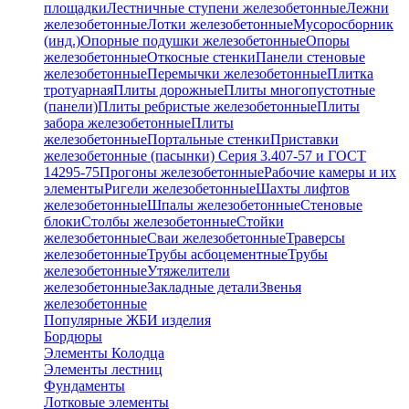
площадки
Лестничные ступени железобетонные
Лежни
железобетонные
Лотки железобетонные
Мусоросборник
(инд.)
Опорные подушки железобетонные
Опоры
железобетонные
Откосные стенки
Панели стеновые
железобетонные
Перемычки железобетонные
Плитка
тротуарная
Плиты дорожные
Плиты многопустотные
(панели)
Плиты ребристые железобетонные
Плиты
забора железобетонные
Плиты
железобетонные
Портальные стенки
Приставки
железобетонные (пасынки) Серия 3.407-57 и ГОСТ
14295-75
Прогоны железобетонные
Рабочие камеры и их
элементы
Ригели железобетонные
Шахты лифтов
железобетонные
Шпалы железобетонные
Стеновые
блоки
Столбы железобетонные
Стойки
железобетонные
Сваи железобетонные
Траверсы
железобетонные
Трубы асбоцементные
Трубы
железобетонные
Утяжелители
железобетонные
Закладные детали
Звенья
железобетонные
Популярные ЖБИ изделия
Бордюры
Элементы Колодца
Элементы лестниц
Фундаменты
Лотковые элементы