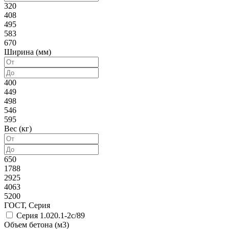
320
408
495
583
670
Ширина (мм)
400
449
498
546
595
Вес (кг)
650
1788
2925
4063
5200
ГОСТ, Серия
Серия 1.020.1-2с/89
Объем бетона (м3)