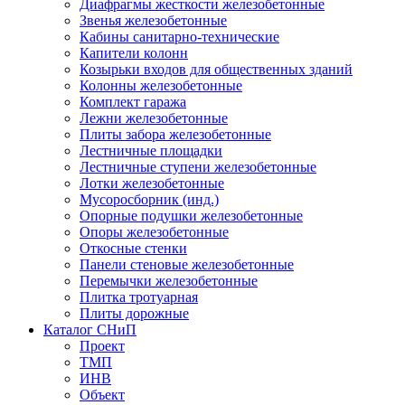
Диафрагмы жесткости железобетонные
Звенья железобетонные
Кабины санитарно-технические
Капители колонн
Козырьки входов для общественных зданий
Колонны железобетонные
Комплект гаража
Лежни железобетонные
Плиты забора железобетонные
Лестничные площадки
Лестничные ступени железобетонные
Лотки железобетонные
Мусоросборник (инд.)
Опорные подушки железобетонные
Опоры железобетонные
Откосные стенки
Панели стеновые железобетонные
Перемычки железобетонные
Плитка тротуарная
Плиты дорожные
Каталог СНиП
Проект
ТМП
ИНВ
Объект