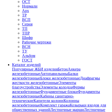
ОСТ
Нормали
Арх
ТР
ВСП
Серия
ТП
ТПР
Шифр
Рабочие чертежи
ВСН
ТУ
Альбом
ГОСТ
Каталог изделий
Популярные ЖБИ изделия
Бетон
Анкера
железобетонные
Автопавильоны
Балки
железобетонные
Блоки железобетонные
Диафрагмы
жесткости железобетонные
Элементы
благоустройства
Элементы колодца
Фермы
железобетонные
Фундаментные блоки
Фундаменты
железобетонные
Кабины санитарно-
технические
Капители колонн
Колонны
железобетонные
Комплект гаража
Козырьки входов для
общественных зданий
Лестничные марши
Лестничные