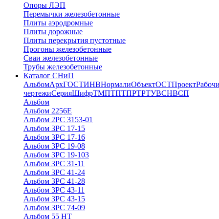
Опоры ЛЭП
Перемычки железобетонные
Плиты аэродромные
Плиты дорожные
Плиты перекрытия пустотные
Прогоны железобетонные
Сваи железобетонные
Трубы железобетонные
Каталог СНиП
Альбом
Арх
ГОСТ
ИНВ
Нормали
Объект
ОСТ
Проект
Рабоч
чертежи
Серия
Шифр
ТМП
ТП
ТПР
ТР
ТУ
ВСН
ВСП
Альбом
Альбом 2256Е
Альбом 2РС 3153-01
Альбом 3РС 17-15
Альбом 3РС 17-16
Альбом 3РС 19-08
Альбом 3РС 19-103
Альбом 3РС 31-11
Альбом 3РС 41-24
Альбом 3РС 41-28
Альбом 3РС 43-11
Альбом 3РС 43-15
Альбом 3РС 74-09
Альбом 55 НТ