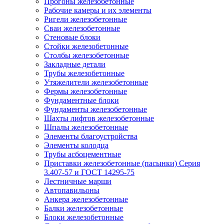
Прогоны железобетонные
Рабочие камеры и их элементы
Ригели железобетонные
Сваи железобетонные
Стеновые блоки
Стойки железобетонные
Столбы железобетонные
Закладные детали
Трубы железобетонные
Утяжелители железобетонные
Фермы железобетонные
Фундаментные блоки
Фундаменты железобетонные
Шахты лифтов железобетонные
Шпалы железобетонные
Элементы благоустройства
Элементы колодца
Трубы асбоцементные
Приставки железобетонные (пасынки) Серия
3.407-57 и ГОСТ 14295-75
Лестничные марши
Автопавильоны
Анкера железобетонные
Балки железобетонные
Блоки железобетонные