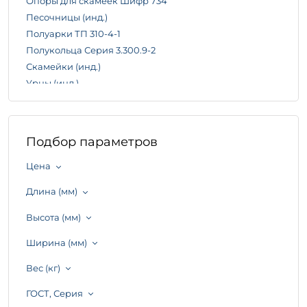
Опоры для скамеек Шифр 734
Песочницы (инд.)
Полуарки ТП 310-4-1
Полукольца Серия 3.300.9-2
Скамейки (инд.)
Урны (инд.)
Урны ТП 310-4-1
Цветочницы (инд.)
Цветочницы Серия 86
Подбор параметров
Цветочницы Серия ИИ 03-02 Альбом 15-64
Цветочницы ТП 320-55
Цена
Чаши бетонные Сери 3.300.9-2
Длина (мм)
Шары бетонные Серия Б3.300.1-5.04
Высота (мм)
Ширина (мм)
Вес (кг)
ГОСТ, Серия