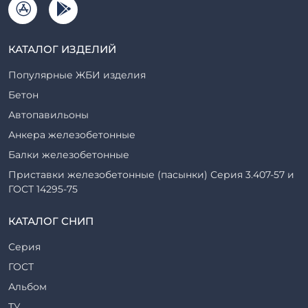
КАТАЛОГ ИЗДЕЛИЙ
Популярные ЖБИ изделия
Бетон
Автопавильоны
Анкера железобетонные
Балки железобетонные
Приставки железобетонные (пасынки) Серия 3.407-57 и
ГОСТ 14295-75
Блоки железобетонные
КАТАЛОГ СНИП
Диафрагмы жесткости железобетонные
Серия
Звенья железобетонные
ГОСТ
Закладные детали
Альбом
Кабины санитарно-технические
ТУ