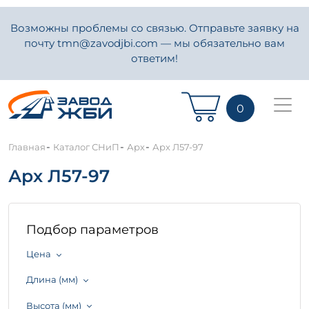
Возможны проблемы со связью. Отправьте заявку на
почту tmn@zavodjbi.com — мы обязательно вам
ответим!
0
-
-
-
Главная
Каталог СНиП
Арх
Арх Л57-97
Арх Л57-97
Подбор параметров
Цена
Длина (мм)
Высота (мм)