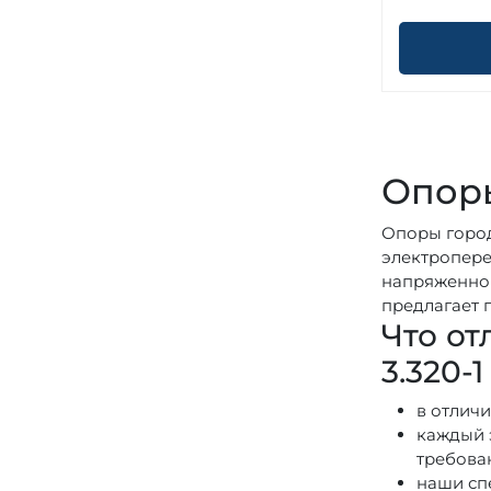
Опоры
Опоры город
электропере
напряженной
предлагает 
Что от
3.320-
в отлич
каждый 
требова
наши сп