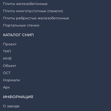
Плиты железобетонные
Плиты многопустотные (панели)
Плиты ребристые железобетонные
Портальные стенки
Прогоны железобетонные
КАТАЛОГ СНИП
Рабочие камеры и их элементы
Проект
Ригели железобетонные
ТМП
Сваи железобетонные
ИНВ
Стеновые блоки
Объект
Стойки железобетонные
ОСТ
Столбы железобетонные
Нормали
Закладные детали
Арх
Трубы железобетонные
ТР
ИНФОРМАЦИЯ
Утяжелители железобетонные
ВСП
Фермы железобетонные
О заводе
Серия