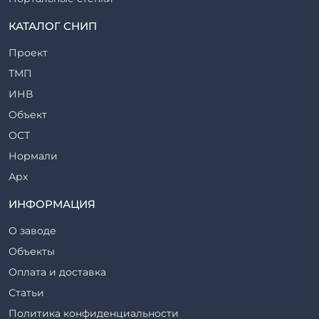
Прогоны железобетонные
КАТАЛОГ СНИП
Рабочие камеры и их элементы
Проект
Ригели железобетонные
ТМП
Сваи железобетонные
ИНВ
Стеновые блоки
Объект
Стойки железобетонные
ОСТ
Столбы железобетонные
Нормали
Закладные детали
Арх
Трубы железобетонные
ТР
ИНФОРМАЦИЯ
Утяжелители железобетонные
ВСП
Фермы железобетонные
О заводе
Серия
Фундаментные блоки
Объекты
ТП
Фундаменты железобетонные
Оплата и доставка
ТПР
Шахты лифтов железобетонные
Статьи
Шифр
Шпалы железобетонные
Политика конфиденциальности