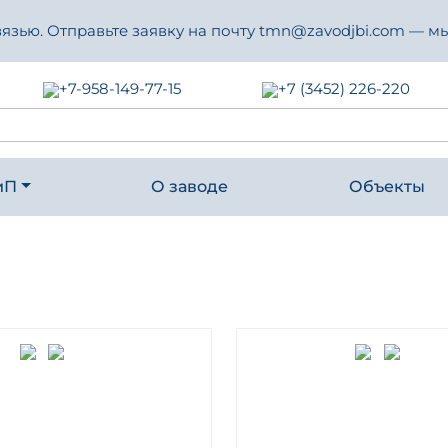
зью. Отправьте заявку на почту tmn@zavodjbi.com — мы
+7-958-149-77-15
+7 (3452) 226-220
иП
О заводе
Объекты