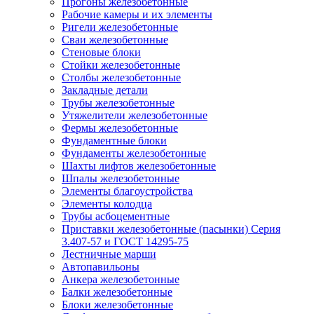
Прогоны железобетонные
Рабочие камеры и их элементы
Ригели железобетонные
Сваи железобетонные
Стеновые блоки
Стойки железобетонные
Столбы железобетонные
Закладные детали
Трубы железобетонные
Утяжелители железобетонные
Фермы железобетонные
Фундаментные блоки
Фундаменты железобетонные
Шахты лифтов железобетонные
Шпалы железобетонные
Элементы благоустройства
Элементы колодца
Трубы асбоцементные
Приставки железобетонные (пасынки) Серия
3.407-57 и ГОСТ 14295-75
Лестничные марши
Автопавильоны
Анкера железобетонные
Балки железобетонные
Блоки железобетонные