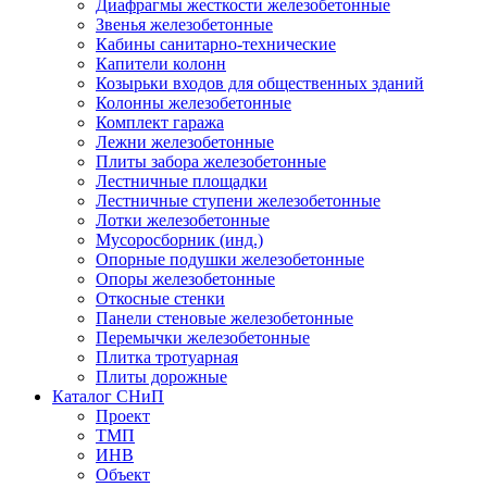
Диафрагмы жесткости железобетонные
Звенья железобетонные
Кабины санитарно-технические
Капители колонн
Козырьки входов для общественных зданий
Колонны железобетонные
Комплект гаража
Лежни железобетонные
Плиты забора железобетонные
Лестничные площадки
Лестничные ступени железобетонные
Лотки железобетонные
Мусоросборник (инд.)
Опорные подушки железобетонные
Опоры железобетонные
Откосные стенки
Панели стеновые железобетонные
Перемычки железобетонные
Плитка тротуарная
Плиты дорожные
Каталог СНиП
Проект
ТМП
ИНВ
Объект