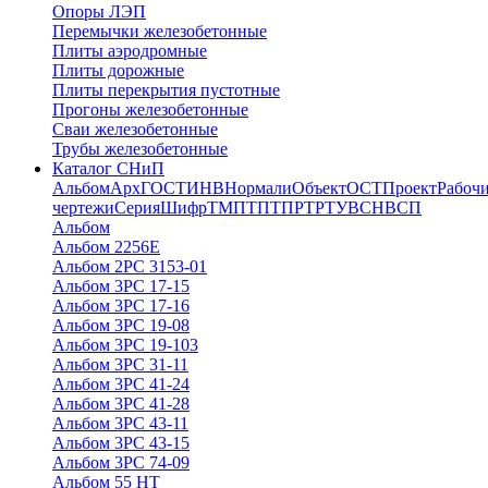
Опоры ЛЭП
Перемычки железобетонные
Плиты аэродромные
Плиты дорожные
Плиты перекрытия пустотные
Прогоны железобетонные
Сваи железобетонные
Трубы железобетонные
Каталог СНиП
Альбом
Арх
ГОСТ
ИНВ
Нормали
Объект
ОСТ
Проект
Рабоч
чертежи
Серия
Шифр
ТМП
ТП
ТПР
ТР
ТУ
ВСН
ВСП
Альбом
Альбом 2256Е
Альбом 2РС 3153-01
Альбом 3РС 17-15
Альбом 3РС 17-16
Альбом 3РС 19-08
Альбом 3РС 19-103
Альбом 3РС 31-11
Альбом 3РС 41-24
Альбом 3РС 41-28
Альбом 3РС 43-11
Альбом 3РС 43-15
Альбом 3РС 74-09
Альбом 55 НТ