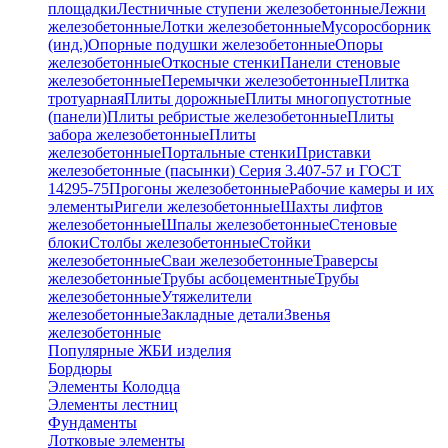
площадки
Лестничные ступени железобетонные
Лежни
железобетонные
Лотки железобетонные
Мусоросборник
(инд.)
Опорные подушки железобетонные
Опоры
железобетонные
Откосные стенки
Панели стеновые
железобетонные
Перемычки железобетонные
Плитка
тротуарная
Плиты дорожные
Плиты многопустотные
(панели)
Плиты ребристые железобетонные
Плиты
забора железобетонные
Плиты
железобетонные
Портальные стенки
Приставки
железобетонные (пасынки) Серия 3.407-57 и ГОСТ
14295-75
Прогоны железобетонные
Рабочие камеры и их
элементы
Ригели железобетонные
Шахты лифтов
железобетонные
Шпалы железобетонные
Стеновые
блоки
Столбы железобетонные
Стойки
железобетонные
Сваи железобетонные
Траверсы
железобетонные
Трубы асбоцементные
Трубы
железобетонные
Утяжелители
железобетонные
Закладные детали
Звенья
железобетонные
Популярные ЖБИ изделия
Бордюры
Элементы Колодца
Элементы лестниц
Фундаменты
Лотковые элементы