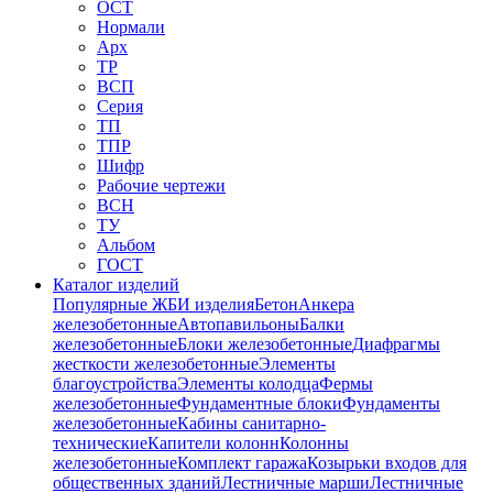
ОСТ
Нормали
Арх
ТР
ВСП
Серия
ТП
ТПР
Шифр
Рабочие чертежи
ВСН
ТУ
Альбом
ГОСТ
Каталог изделий
Популярные ЖБИ изделия
Бетон
Анкера
железобетонные
Автопавильоны
Балки
железобетонные
Блоки железобетонные
Диафрагмы
жесткости железобетонные
Элементы
благоустройства
Элементы колодца
Фермы
железобетонные
Фундаментные блоки
Фундаменты
железобетонные
Кабины санитарно-
технические
Капители колонн
Колонны
железобетонные
Комплект гаража
Козырьки входов для
общественных зданий
Лестничные марши
Лестничные