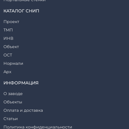
Прогоны железобетонные
КАТАЛОГ СНИП
Рабочие камеры и их элементы
Проект
Ригели железобетонные
ТМП
Сваи железобетонные
ИНВ
Стеновые блоки
Объект
Стойки железобетонные
ОСТ
Столбы железобетонные
Нормали
Закладные детали
Арх
Трубы железобетонные
ТР
ИНФОРМАЦИЯ
Утяжелители железобетонные
ВСП
Фермы железобетонные
О заводе
Серия
Фундаментные блоки
Объекты
ТП
Фундаменты железобетонные
Оплата и доставка
ТПР
Шахты лифтов железобетонные
Статьи
Шифр
Шпалы железобетонные
Политика конфиденциальности