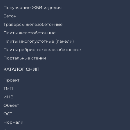
Популярные ЖБИ изделия
Бетон
Траверсы железобетонные
Плиты железобетонные
Плиты многопустотные (панели)
Плиты ребристые железобетонные
Портальные стенки
Прогоны железобетонные
КАТАЛОГ СНИП
Рабочие камеры и их элементы
Проект
Ригели железобетонные
ТМП
Сваи железобетонные
ИНВ
Стеновые блоки
Объект
Стойки железобетонные
ОСТ
Столбы железобетонные
Нормали
Закладные детали